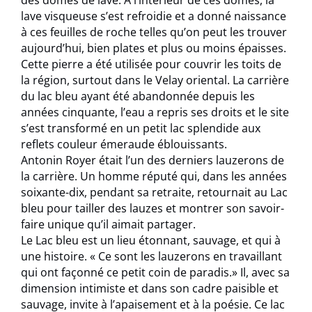
des dômes de lave. A l’intérieur de ces dômes, la
lave visqueuse s’est refroidie et a donné naissance
à ces feuilles de roche telles qu’on peut les trouver
aujourd’hui, bien plates et plus ou moins épaisses.
Cette pierre a été utilisée pour couvrir les toits de
la région, surtout dans le Velay oriental. La carrière
du lac bleu ayant été abandonnée depuis les
années cinquante, l’eau a repris ses droits et le site
s’est transformé en un petit lac splendide aux
reflets couleur émeraude éblouissants.
Antonin Royer était l’un des derniers lauzerons de
la carrière. Un homme réputé qui, dans les années
soixante-dix, pendant sa retraite, retournait au Lac
bleu pour tailler des lauzes et montrer son savoir-
faire unique qu’il aimait partager.
Le Lac bleu est un lieu étonnant, sauvage, et qui à
une histoire. « Ce sont les lauzerons en travaillant
qui ont façonné ce petit coin de paradis.» Il, avec sa
dimension intimiste et dans son cadre paisible et
sauvage, invite à l’apaisement et à la poésie. Ce lac