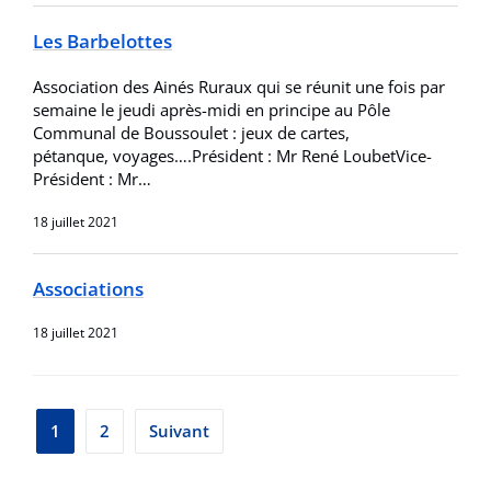
Les Barbelottes
Association des Ainés Ruraux qui se réunit une fois par
semaine le jeudi après-midi en principe au Pôle
Communal de Boussoulet : jeux de cartes,
pétanque, voyages….Président : Mr René LoubetVice-
Président : Mr…
18 juillet 2021
Associations
18 juillet 2021
Pagination
1
2
Suivant
des