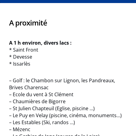
A proximité
A 1 h environ, divers lacs :
* Saint Front
* Devesse
* Issarlès
– Golf : le Chambon sur Lignon, les Pandreaux,
Brives Charensac
– Ecole du vent à St Clément
– Chaumières de Bigorre
– St Julien Chapteuil (Eglise, piscine …)
– Le Puy en Velay (piscine, cinéma, monuments…)
– Les Estables (Ski, randos …)
– Mézenc