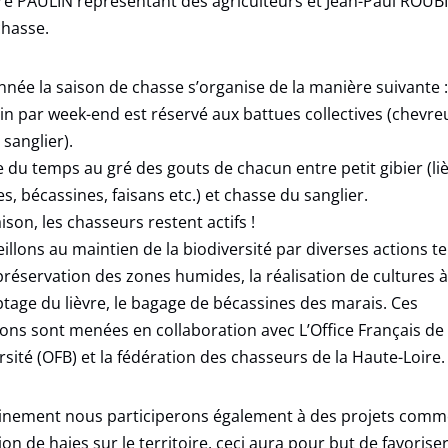
re PAULIN représentant des agriculteurs et Jean-Paul ROUB
chasse.
nnée la saison de chasse s’organise de la manière suivante :
n par week-end est réservé aux battues collectives (chevreu
 sanglier).
e du temps au gré des gouts de chacun entre petit gibier (liè
s, bécassines, faisans etc.) et chasse du sanglier.
ison, les chasseurs restent actifs !
illons au maintien de la biodiversité par diverses actions te
préservation des zones humides, la réalisation de cultures à 
tage du lièvre, le bagage de bécassines des marais. Ces
ons sont menées en collaboration avec L’Office Français de 
rsité (OFB) et la fédération des chasseurs de la Haute-Loire.
inement nous participerons également à des projets comm
ion de haies sur le territoire, ceci aura pour but de favoriser