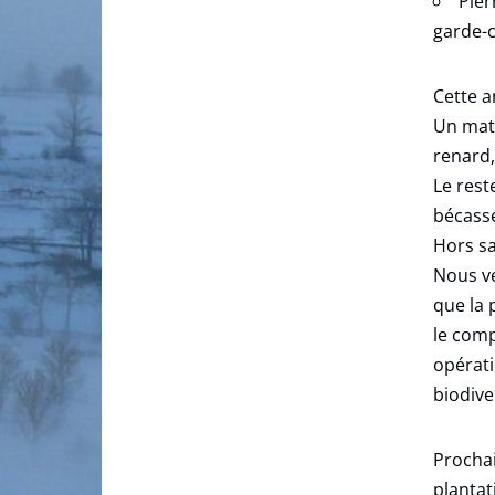
Pier
garde-
Cette a
Un mati
renard,
Le rest
bécasse
Hors sa
Nous ve
que la 
le comp
opérati
biodive
Procha
plantat