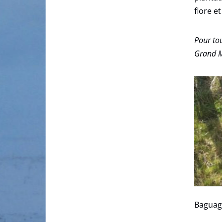
flore e
Pour to
Grand M
Baguag