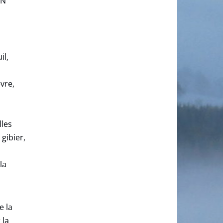
IN
il,
vre,
lles
gibier,
la
e la
 la