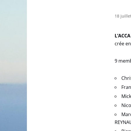
18 juill
L’ACCA
crée en
9 memb
Chri
Fran
Mic
Nico
Marc
REYNAU