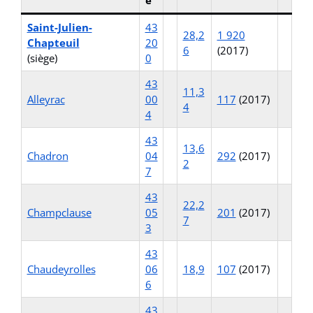
e
Saint-Julien-
43
28,2
1 920
Chapteuil
20
6
(2017)
(siège)
0
43
11,3
Alleyrac
00
117
(2017)
4
4
43
13,6
Chadron
04
292
(2017)
2
7
43
22,2
Champclause
05
201
(2017)
7
3
43
Chaudeyrolles
06
18,9
107
(2017)
6
43