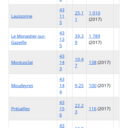
43
25,1
1 010
Laussonne
11
1
(2017)
5
43
Le Monastier-sur-
39,3
1 789
13
Gazeille
9
(2017)
5
43
10,4
Montusclat
14
138
(2017)
7
3
43
Moudeyres
14
9,25
100
(2017)
4
43
22,2
Présailles
15
116
(2017)
3
6
43