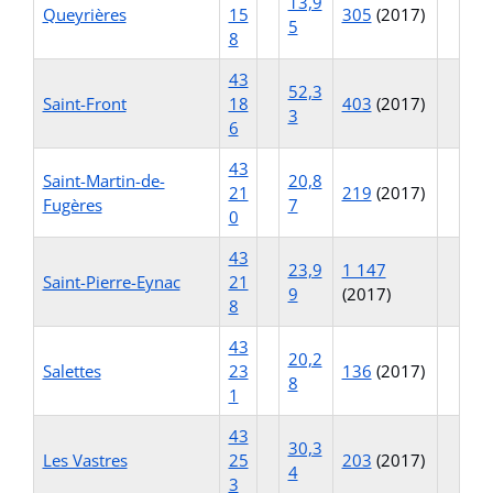
13,9
Queyrières
15
305
(2017)
5
8
43
52,3
Saint-Front
18
403
(2017)
3
6
43
Saint-Martin-de-
20,8
21
219
(2017)
Fugères
7
0
43
23,9
1 147
Saint-Pierre-Eynac
21
9
(2017)
8
43
20,2
Salettes
23
136
(2017)
8
1
43
30,3
Les Vastres
25
203
(2017)
4
3