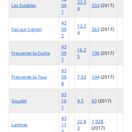
33,9
Les Estables
09
333
(2017)
4
1
43
13,2
Fay-sur-Lignon
09
363
(2017)
4
2
43
16,2
Freycenet-la-Cuche
09
106
(2017)
5
7
43
Freycenet-la-Tour
09
7,93
104
(2017)
8
43
Goudet
10
4,5
60
(2017)
1
43
22,8
1 928
Lantriac
11
3
(2017)
3